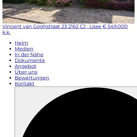
Vincent van Goghstraat 23
2162 CJ · Lisse
€ 549.000
k.k.
Heim
Medien
In der Nähe
Dokumente
Angebot
Über uns
Bewertungen
Kontakt